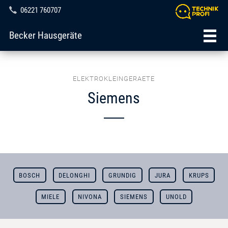
06221 760707
Becker Hausgeräte
ELEKTROKLEINGERAETE
Siemens
BOSCH
DELONGHI
GRUNDIG
JURA
KRUPS
MIELE
NIVONA
SIEMENS
UNOLD