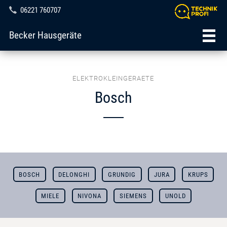
06221 760707
Becker Hausgeräte
ELEKTROKLEINGERAETE
Bosch
BOSCH
DELONGHI
GRUNDIG
JURA
KRUPS
MIELE
NIVONA
SIEMENS
UNOLD