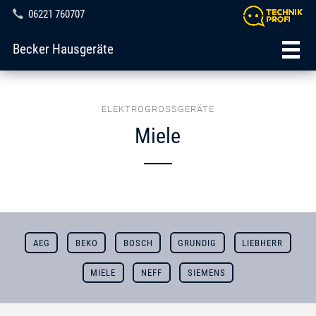
06221 760707
Becker Hausgeräte
ELEKTROGROSSGERÄTE
Miele
AEG
BEKO
BOSCH
GRUNDIG
LIEBHERR
MIELE
NEFF
SIEMENS