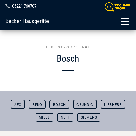
06221 760707
Becker Hausgeräte
ELEKTROGROSSGERÄTE
Bosch
AEG
BEKO
BOSCH
GRUNDIG
LIEBHERR
MIELE
NEFF
SIEMENS